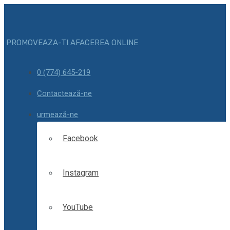
PROMOVEAZA-TI AFACEREA ONLINE
0 (774) 645-219
Contactează-ne
urmează-ne
Facebook
Instagram
YouTube