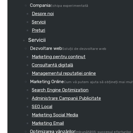
Compania
Echipa experimentată
Despre noi
Servicii
Prețuri
Servicii
Dezvoltare web
Soluții de dezvoltare web
Marketing pentru conținut
Consultanță digitală
Managementul reputației online
Marketing Online
Cum vă putem ajuta să obțineți mai mul
Search Engine Optimization
Administrare Campanii Publicitate
SEO Local
Marketing Social Media
Marketing Email
Optimizarea vânzărilor
Îmbunătățiți succesul eforturilo