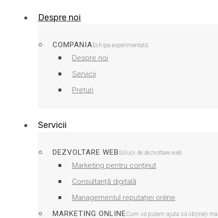
Despre noi
COMPANIA
Echipa experimentată
Despre noi
Servicii
Prețuri
Servicii
DEZVOLTARE WEB
Soluții de dezvoltare web
Marketing pentru conținut
Consultanță digitală
Managementul reputației online
MARKETING ONLINE
Cum vă putem ajuta să obțineți ma