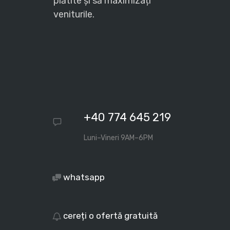
plătite și să maximizați
veniturile.
+40 774 645 219
Luni–Vineri 9AM–6PM
whatsapp
cereți o ofertă gratuită