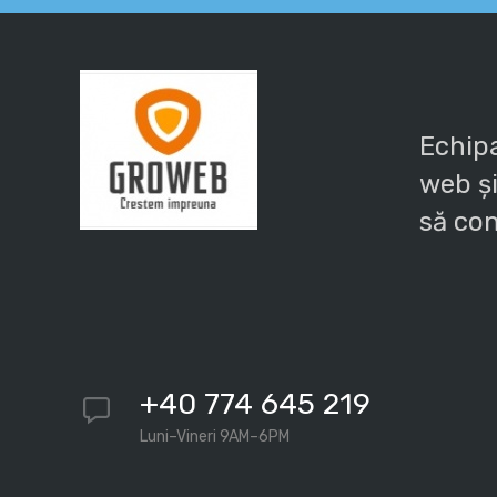
Echipa
web și
să con
+40 774 645 219
Luni–Vineri 9AM–6PM