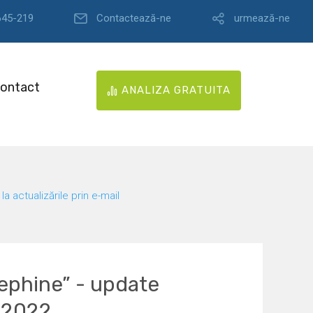
645-219
Contactează-ne
urmează-ne
ontact
ANALIZA GRATUITA
la actualizările prin e-mail
ephine” - update
 2022