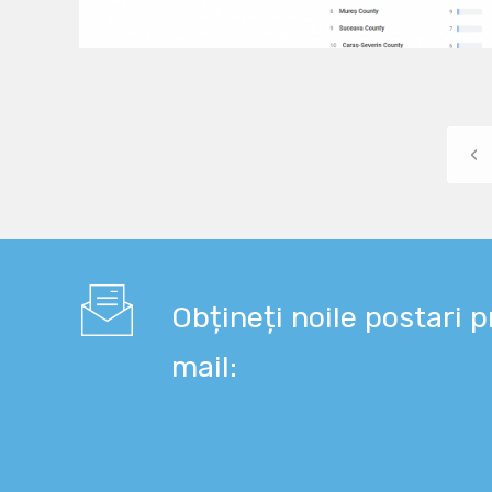
‹
Obțineți noile postari p
mail: