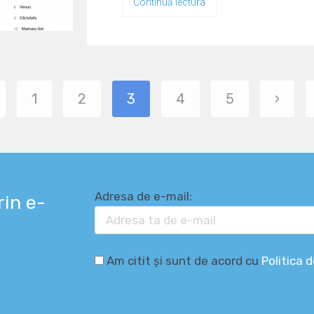
Continuă lectura
1
2
3
4
5
›
Adresa de e-mail:
rin e-
Am citit și sunt de acord cu
Politica d